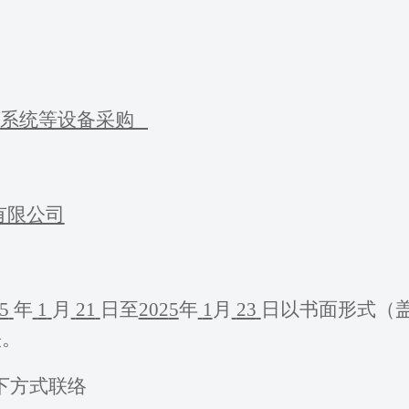
系统等设备采购
有限公司
5
年
1
月
21
日至
202
5
年
1
月
23
日以书面形式（
映。
下方式联络