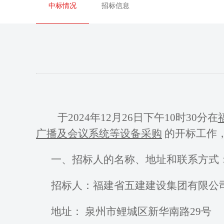
中标情况
招标信息
于
202
4
年
12
月
26
日
下午
10时30分
在
广播及会议系统等设备采购
的
开
标工作
一、招标人的名称、地址和联系方式
招标人：福建省五建建设集团有限公
地址：
泉州市鲤城区新华南路
29号