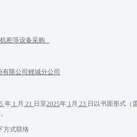
机柜等设备
采购
份有限公司鲤城分公司
5
年
1
月
21
日至
202
5
年
1
月
23
日以书面形式（
映。
下方式联络