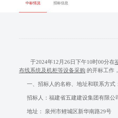
中标情况
招标信息
于
202
4
年
12
月
26
日
下午
10时00分
在
布线系统及机柜等设备采购
的
开
标工作
一、招标人的名称、地址和联系方式
招标人：福建省五建建设集团有限公
地址：
泉州市鲤城区新华南路
29号